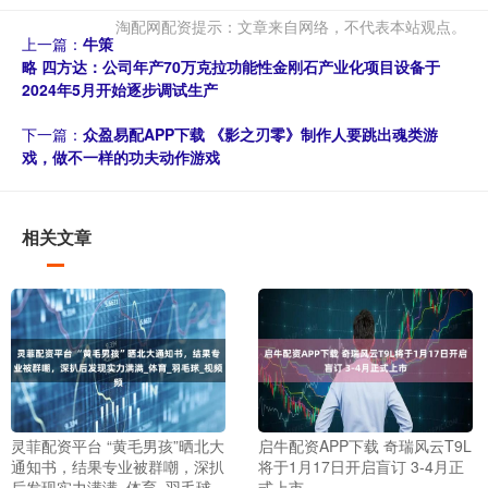
淘配网配资提示：文章来自网络，不代表本站观点。
上一篇：
牛策
略 四方达：公司年产70万克拉功能性金刚石产业化项目设备于
2024年5月开始逐步调试生产
下一篇：
众盈易配APP下载 《影之刃零》制作人要跳出魂类游
戏，做不一样的功夫动作游戏
相关文章
灵菲配资平台 “黄毛男孩”晒北大
启牛配资APP下载 奇瑞风云T9L
通知书，结果专业被群嘲，深扒
将于1月17日开启盲订 3-4月正
后发现实力满满_体育_羽毛球_
式上市