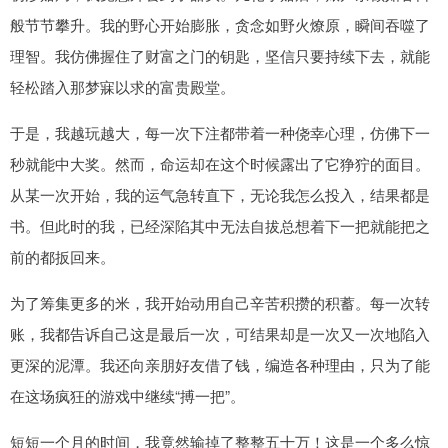
般节节攀升。我的野心开始膨胀，贪念如野火燎原，瞬间吞噬了
理智。我仿佛握住了财富之门的钥匙，坚信只要持续下去，就能
轻松踏入那梦寐以求的富贵殿堂。
于是，我越玩越大，每一次下注都带着一种侥幸心理，仿佛下一
秒就能中大奖。然而，命运却在这个时候露出了它狰狞的面目。
从某一次开始，我的运气急转直下，无论我怎么投入，结果都是
书。但此时的我，已经深陷其中无法自拔总想着下一把就能把之
前的都扳回来。
为了筹集更多的米，我开始动用自己辛苦积攒的积蓄。每一次转
账，我都告诉自己这是最后一次，可结果却是一次又一次地陷入
更深的泥潭。我还向亲朋好友借了钱，编造各种理由，只为了能
在这场疯狂的游戏中继续“搏一把”。
短短一个月的时间，我竟然输掉了整整五十万！这是一个多么惊