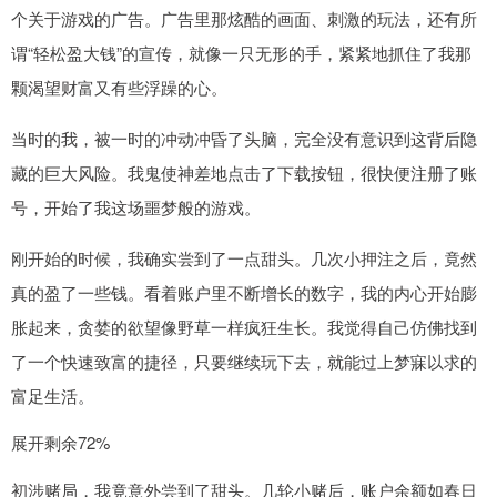
个关于游戏的广告。广告里那炫酷的画面、刺激的玩法，还有所
谓“轻松盈大钱”的宣传，就像一只无形的手，紧紧地抓住了我那
颗渴望财富又有些浮躁的心。
当时的我，被一时的冲动冲昏了头脑，完全没有意识到这背后隐
藏的巨大风险。我鬼使神差地点击了下载按钮，很快便注册了账
号，开始了我这场噩梦般的游戏。
刚开始的时候，我确实尝到了一点甜头。几次小押注之后，竟然
真的盈了一些钱。看着账户里不断增长的数字，我的内心开始膨
胀起来，贪婪的欲望像野草一样疯狂生长。我觉得自己仿佛找到
了一个快速致富的捷径，只要继续玩下去，就能过上梦寐以求的
富足生活。
展开剩余72%
初涉赌局，我竟意外尝到了甜头。几轮小赌后，账户余额如春日