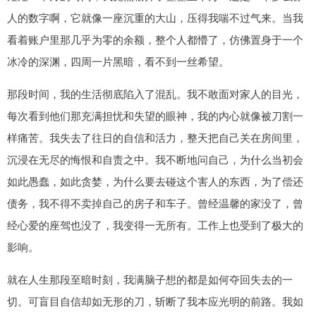
人的数字啊，它就像一座沉重的大山，压得我喘不过气来。当我
看着账户里那几乎为零的余额，整个人都懵了，仿佛置身于一个
冰冷的深渊，四周一片黑暗，看不到一丝希望。
那段时间，我的生活彻底陷入了混乱。我不敢面对家人的目光，
每次看到他们那充满担忧和失望的眼神，我的内心就像被刀割一
样痛苦。我失去了往日的自信和活力，整天把自己关在房间里，
沉浸在无尽的悔恨和自责之中。我不断地问自己，为什么当初会
如此愚蠢，如此贪婪，为什么要去碰这个害人的东西，为了偿还
债务，我不得不卖掉自己的房子和车子。曾经温馨的家没了，曾
经心爱的座驾也没了，我变得一无所有。工作上也受到了极大的
影响。
就在人生那段至暗时刻，我满脑子想的都是如何夺回失去的一
切。可盲目自信却如无形的刀，斩断了我本应光明的前路。我如