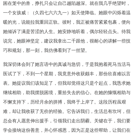
困在笼中的兽，挣扎只会让自己越陷越深。就在我几乎绝望时，
一个女孩威：（久四七六六九一）如天使降临。她眼中闪烁着温
暖的光，说能拉我重回正轨。彼时，我正被痛苦紧紧包裹，便向
她倾诉了满是苦涩的人生。她安静地听着，偶尔轻轻点头。待我
说完，她眼神坚定，建议我拿出二千跟他，很耐心的讲解一些技
巧和规划，那一刻，我仿佛看到了一丝望。
我深切体会到了她言语中的真诚与急切，于是我抱着死马当活马
医试了下，不到一个星期，我竟意外收获颇丰，那份欣喜难以言
表。她提议我们该知足了，但我却觉得这只是个起点，我恳求她
继续相助，助我摆脱困境，重拾失去的信心。在她的慷慨相助与
不懈支持下，历经月余的拼搏，我终于上岸了。这段历程虽艰
难，却让我收获了无价的经验。它告诉我们，生活总有坎坷，但
总会有人愿意伸出援手，引领我们走出阴霾。关键在于，我们要
学会接纳这份善意，并心怀感恩，因为正是这些帮助，让我们在