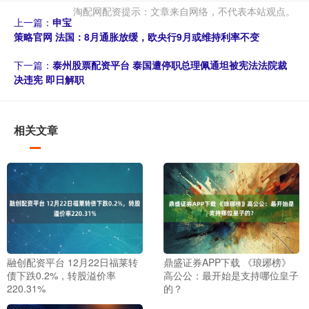
淘配网配资提示：文章来自网络，不代表本站观点。
上一篇：
申宝
策略官网 法国：8月通胀放缓，欧央行9月或维持利率不变
下一篇：
泰州股票配资平台 泰国遭停职总理佩通坦被宪法法院裁
决违宪 即日解职
相关文章
融创配资平台 12月22日福莱转
鼎盛证券APP下载 《琅琊榜》
债下跌0.2%，转股溢价率
高公公：最开始是支持哪位皇子
220.31%
的？