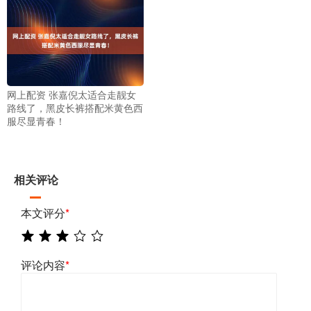
网上配资 张嘉倪太适合走靓女
路线了，黑皮长裤搭配米黄色西
服尽显青春！
相关评论
本文评分
*
评论内容
*