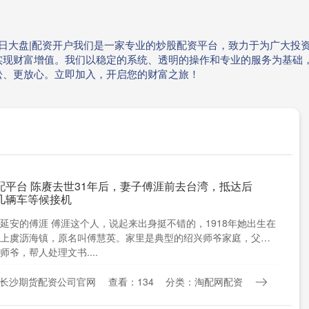
今日大盘|配资开户我们是一家专业的炒股配资平台，致力于为广大投
实现财富增值。我们以稳定的系统、透明的操作和专业的服务为基础
松、更放心。立即加入，开启您的财富之旅！
配平台 陈赓去世31年后，妻子傅涯前去台湾，抵达后
几辆车等候接机
延安的傅涯 傅涯这个人，说起来出身挺不错的，1918年她出生在
上虞沥海镇，原名叫傅慧英。家里是典型的绍兴师爷家庭，父亲
师爷，帮人处理文书....
长沙期货配资公司官网
查看：134
分类：淘配网配资