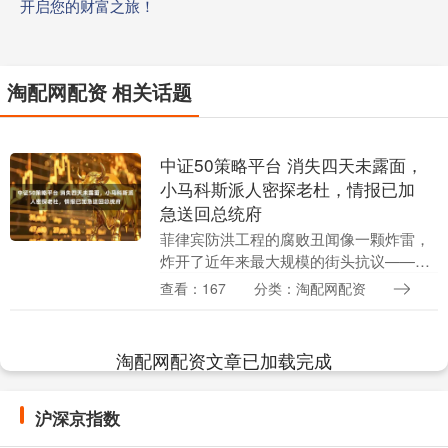
开启您的财富之旅！
淘配网配资 相关话题
中证50策略平台 消失四天未露面，
小马科斯派人密探老杜，情报已加
急送回总统府
菲律宾防洪工程的腐败丑闻像一颗炸雷，
炸开了近年来最大规模的街头抗议——民
众举着“追讨百亿赃款”的标语围堵总统
查看：167
分类：淘配网配资
府，和维持秩序的警方爆发肢体冲突，混
乱中有人砸毁公共....
淘配网配资文章已加载完成
沪深京指数