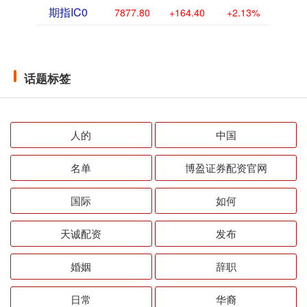
期指IC0
7877.80
+164.40
+2.13%
话题标签
人的
中国
名单
博盈证券配资官网
国际
如何
天诚配资
发布
婚姻
辞职
日常
华裔